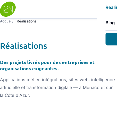
MIEUX
Réali
Pilo
Déco
DÉVE
Accueil
Réalisations
Blog
Notr
Dév
COMM
Outi
Réalisations
Notr
Inté
Nos 
Intel
Des projets livrés pour des entreprises et
organisations exigeantes.
SUIVI
Main
Applications métier, intégrations, sites web, intelligence
Héb
artificielle et transformation digitale — à Monaco et sur
la Côte d'Azur.